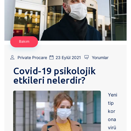
Bakım
Private Procare
23 Eylül 2021
Yorumlar
Covid-19 psikolojik
etkileri nelerdir?
Yeni
tip
kor
ona
virü