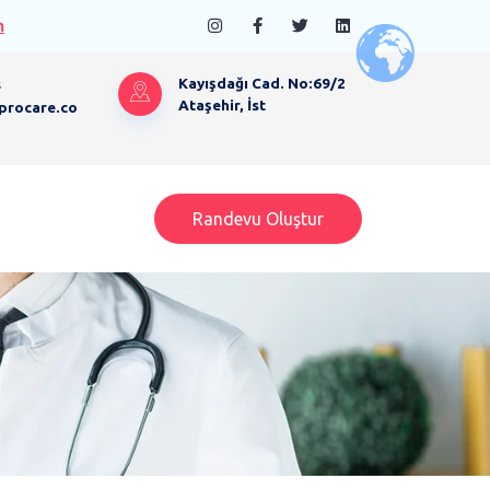
n
s
Kayışdağı Cad. No:69/2
Ataşehir, İst
procare.co
Randevu Oluştur