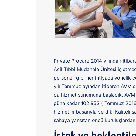
Private Procare 2014 yılından itiba
Acil Tıbbi Müdahale Ünitesi işletmeci
personeli gibi her ihtiyaca yönelik 
yılı Temmuz ayından itibaren AVM se
da hizmet sunumuna başladık. AVM 
güne kadar 102.953 ( Temmuz 2016 /
hizmetini başarıyla verdik. Kaliteli
sahaya yansıtan öncü kuruluşlardan
İstek ve beklentile