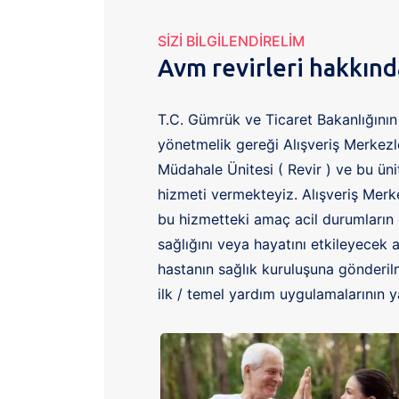
SIZI BILGILENDIRELIM
Avm revirleri hakkında
T.C. Gümrük ve Ticaret Bakanlığının
yönetmelik gereği Alışveriş Merkezl
Müdahale Ünitesi ( Revir ) ve bu üni
hizmeti vermekteyiz. Alışveriş Merkez
bu hizmetteki amaç acil durumların e
sağlığını veya hayatını etkileyecek a
hastanın sağlık kuruluşuna gönderi
ilk / temel yardım uygulamalarının y