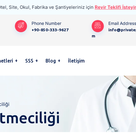
tel, Site, Okul, Fabrika ve Şantiyeleriniz için
Revir Teklifi İsteyi
Phone Number
Email Addres
+90-850-333-9627
info@private
m
etleri
SSS
Blog
İletişim
iliği
tmeciliği