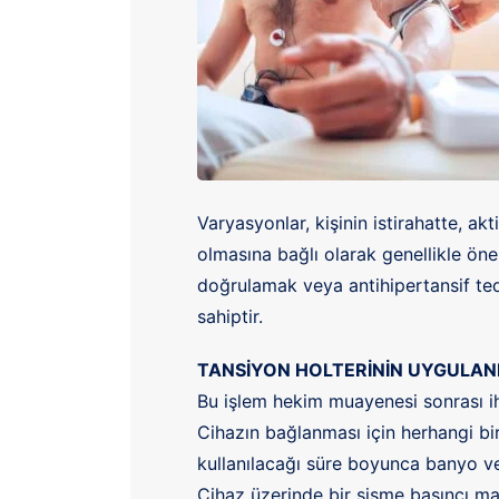
Varyasyonlar, kişinin istirahatte, a
olmasına bağlı olarak genellikle ön
doğrulamak veya antihipertansif ted
sahiptir.
TANSİYON HOLTERİNİN UYGULAN
Bu işlem hekim muayenesi sonrası i
Cihazın bağlanması için herhangi bir
kullanılacağı süre boyunca banyo 
Cihaz üzerinde bir şişme basıncı ma