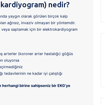
okardiyogram) nedir?
anda yaygın olarak görülen birçok kalp
lan ağrısız, invaziv olmayan bir yöntemdir.
k veya saptamak için bir elektrokardiyogram
ış arterler (koroner arter hastalığı) göğüs
en oluyorsa
eçirmediğiniz
ığı tedavilerinin ne kadar iyi çalıştığı
 herhangi birine sahipseniz bir EKG’ye