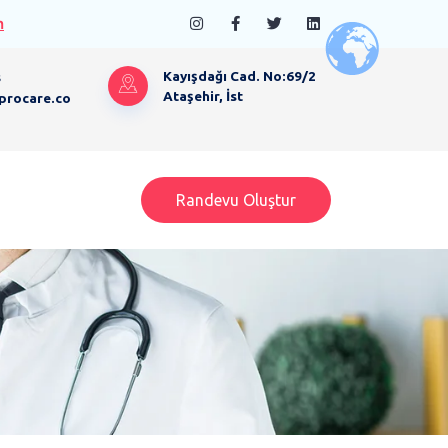
n
s
Kayışdağı Cad. No:69/2
Ataşehir, İst
procare.co
Randevu Oluştur