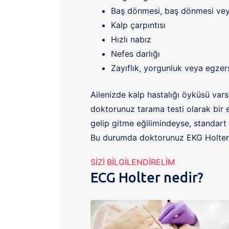
Baş dönmesi, baş dönmesi veya
Kalp çarpıntısı
Hızlı nabız
Nefes darlığı
Zayıflık, yorgunluk veya egze
Ailenizde kalp hastalığı öyküsü var
doktorunuz tarama testi olarak bir e
gelip gitme eğilimindeyse, standart 
Bu durumda doktorunuz EKG Holter il
SIZI BILGILENDIRELIM
ECG Holter nedir?