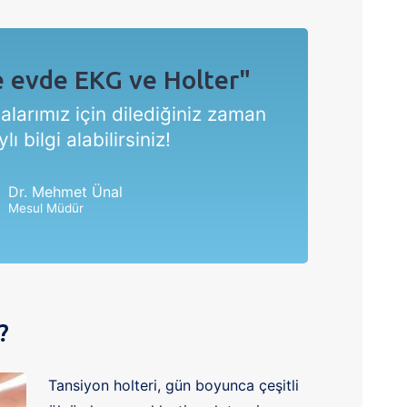
e evde EKG ve Holter"
larımız için dilediğiniz zaman
ı bilgi alabilirsiniz!
Dr. Mehmet Ünal
Mesul Müdür
?
Tansiyon holteri, gün boyunca çeşitli