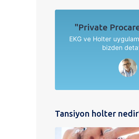
"Private Procar
EKG ve Holter uygulama
bizden detayl
Tansiyon holter nedir